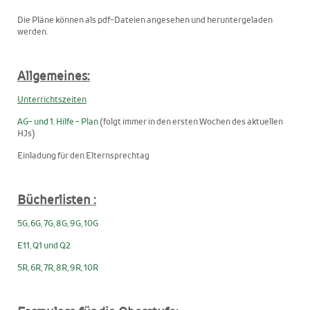
Die Pläne können als pdf-Dateien angesehen und heruntergeladen
werden.
Allgemeines:
Unterrichtszeiten
AG- und 1. Hilfe - Plan
(folgt immer in den ersten Wochen des aktuellen
HJs)
Einladung für den Elternsprechtag
Bücherlisten :
5G
,
6G
,
7G
,
8G
,
9G
,
10G
E11
,
Q1 und Q2
5R
,
6R
,
7R
,
8R
,
9R
,
10R