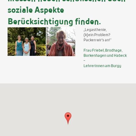
soziale Aspekte
Berücksichtigung finden.
„Legasthenie,
(k)ein Problem?
Packen wir’s an!“
Frau Friebel, Brodhage,
Borkenhagen und Habeck
-
Lehrerinnen am Burgy