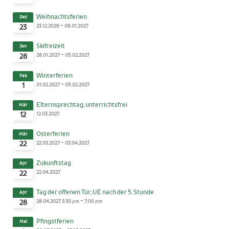
Weihnachtsferien
Dez
-
23.12.2026
09.01.2027
23
Skifreizeit
Jan
-
28.01.2027
05.02.2027
28
Winterferien
Feb
-
01.02.2027
05.02.2027
1
Elternsprechtag; unterrichtsfrei
Mär
12.03.2027
12
Osterferien
Mär
-
22.03.2027
03.04.2027
22
Zukunftstag
Apr
22.04.2027
22
Tag der offenen Tür; UE nach der 5. Stunde
Apr
-
28.04.2027
3:30 pm
7:00 pm
28
Pfingstferien
Mai