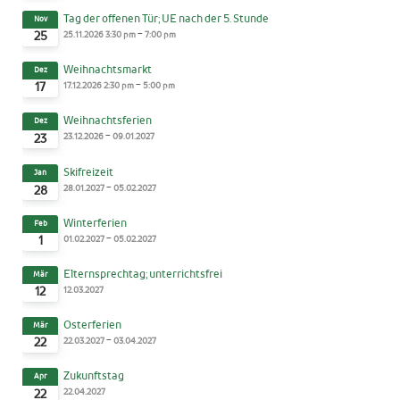
Tag der offenen Tür; UE nach der 5. Stunde
Nov
-
25.11.2026
3:30 pm
7:00 pm
25
Weihnachtsmarkt
Dez
-
17.12.2026
2:30 pm
5:00 pm
17
Weihnachtsferien
Dez
-
23.12.2026
09.01.2027
23
Skifreizeit
Jan
-
28.01.2027
05.02.2027
28
Winterferien
Feb
-
01.02.2027
05.02.2027
1
Elternsprechtag; unterrichtsfrei
Mär
12.03.2027
12
Osterferien
Mär
-
22.03.2027
03.04.2027
22
Zukunftstag
Apr
22.04.2027
22