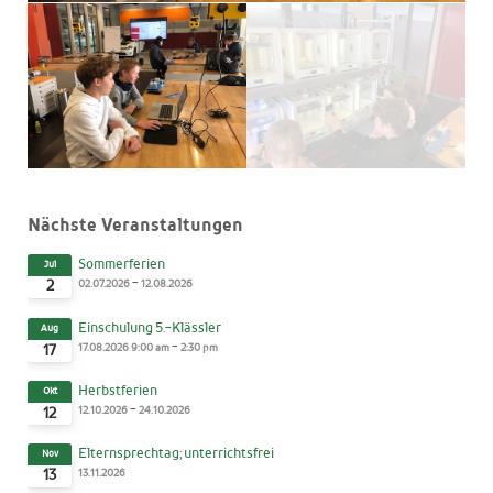
Nächste Veranstaltungen
Sommerferien
Jul
-
02.07.2026
12.08.2026
2
Einschulung 5.-Klässler
Aug
-
17.08.2026
9:00 am
2:30 pm
17
Herbstferien
Okt
-
12.10.2026
24.10.2026
12
Elternsprechtag; unterrichtsfrei
Nov
13.11.2026
13