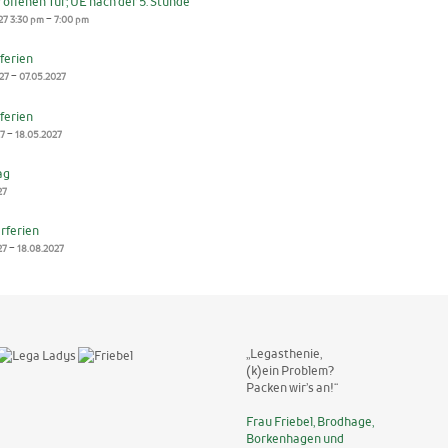
 offenen Tür; UE nach der 5. Stunde
-
27
3:30 pm
7:00 pm
ferien
-
27
07.05.2027
ferien
-
27
18.05.2027
ag
27
ferien
-
27
18.08.2027
„Legasthenie,
(k)ein Problem?
Packen wir’s an!“
Frau Friebel, Brodhage,
Borkenhagen und