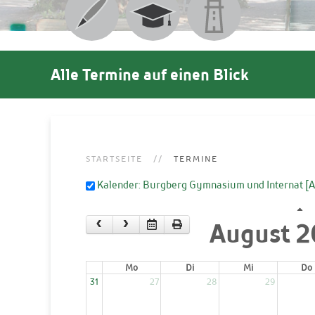
Alle Termine auf einen Blick
STARTSEITE
TERMINE
Kalender: Burgberg Gymnasium und Internat
[
August 
Mo
Di
Mi
Do
31
27
28
29