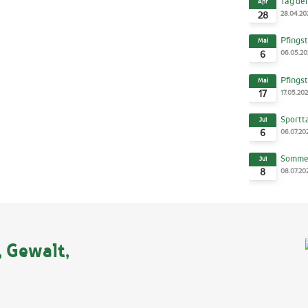
Tag der
Apr
28.04.20
28
Pfingst
Mai
06.05.20
6
Pfingst
Mai
17.05.20
17
Sportt
Jul
06.07.20
6
Sommer
Jul
08.07.20
8
, Gewalt,