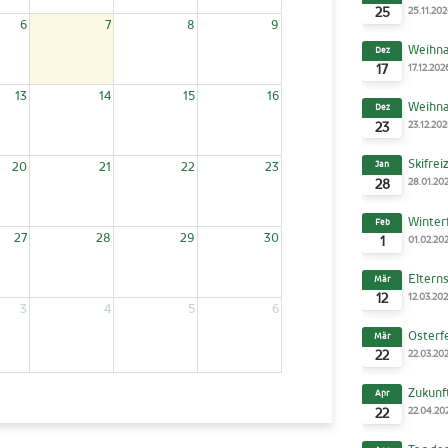
25.11.20
25
6
7
8
9
Weihna
Dez
17.12.202
17
13
14
15
16
Weihna
Dez
23.12.20
23
Skifrei
Jan
20
21
22
23
28.01.20
28
Winter
Feb
27
28
29
30
01.02.20
1
Elterns
Mär
12.03.20
12
3
4
5
6
Osterf
Mär
22.03.20
22
Zukunf
Apr
22.04.20
22