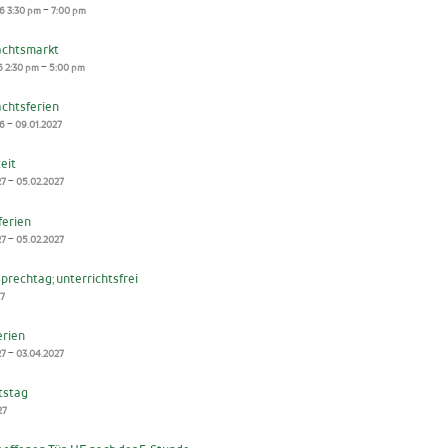
-
26
3:30 pm
7:00 pm
chtsmarkt
-
6
2:30 pm
5:00 pm
chtsferien
-
26
09.01.2027
zeit
-
27
05.02.2027
ferien
-
27
05.02.2027
prechtag; unterrichtsfrei
27
erien
-
27
03.04.2027
tstag
27