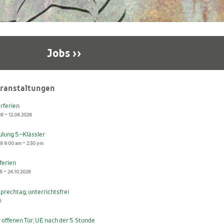
Jobs ››
ranstaltungen
ferien
-
26
12.08.2026
lung 5.-Klässler
-
26
9:00 am
2:30 pm
ferien
-
26
24.10.2026
prechtag; unterrichtsfrei
6
 offenen Tür; UE nach der 5. Stunde