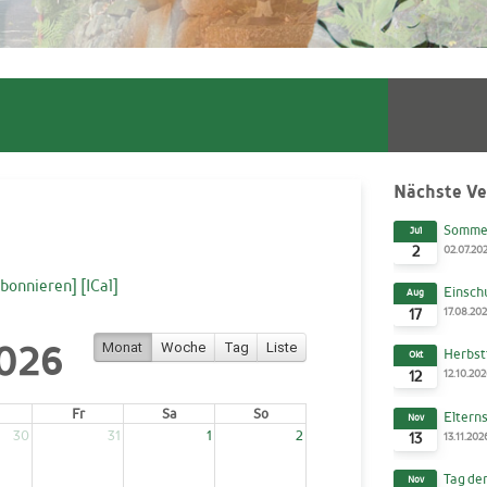
Nächste Ve
Sommer
Jul
02.07.20
2
Abonnieren]
[ICal]
Einschu
Aug
17.08.20
17
2026
Monat
Woche
Tag
Liste
Herbst
Okt
12.10.20
12
Fr
Sa
So
Elterns
Nov
30
31
1
2
13.11.202
13
Tag der
Nov