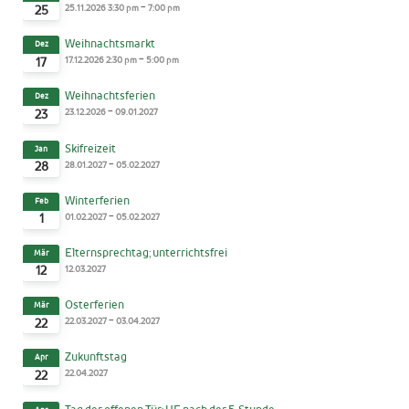
-
25.11.2026
3:30 pm
7:00 pm
25
Weihnachtsmarkt
Dez
-
17.12.2026
2:30 pm
5:00 pm
17
Weihnachtsferien
Dez
-
23.12.2026
09.01.2027
23
Skifreizeit
Jan
-
28.01.2027
05.02.2027
28
Winterferien
Feb
-
01.02.2027
05.02.2027
1
Elternsprechtag; unterrichtsfrei
Mär
12.03.2027
12
Osterferien
Mär
-
22.03.2027
03.04.2027
22
Zukunftstag
Apr
22.04.2027
22