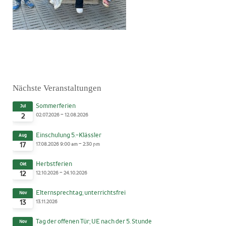
Nächste Veranstaltungen
Sommerferien
Jul
-
02.07.2026
12.08.2026
2
Einschulung 5.-Klässler
Aug
-
17.08.2026
9:00 am
2:30 pm
17
Herbstferien
Okt
-
12.10.2026
24.10.2026
12
Elternsprechtag; unterrichtsfrei
Nov
13.11.2026
13
Tag der offenen Tür; UE nach der 5. Stunde
Nov