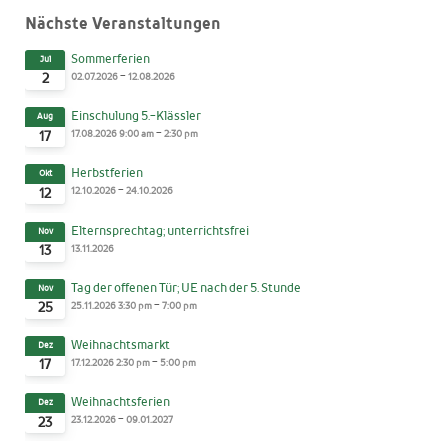
Nächste Veranstaltungen
Sommerferien
Jul
-
02.07.2026
12.08.2026
2
Einschulung 5.-Klässler
Aug
-
17.08.2026
9:00 am
2:30 pm
17
Herbstferien
Okt
-
12.10.2026
24.10.2026
12
Elternsprechtag; unterrichtsfrei
Nov
13.11.2026
13
Tag der offenen Tür; UE nach der 5. Stunde
Nov
-
25.11.2026
3:30 pm
7:00 pm
25
Weihnachtsmarkt
Dez
-
17.12.2026
2:30 pm
5:00 pm
17
Weihnachtsferien
Dez
-
23.12.2026
09.01.2027
23