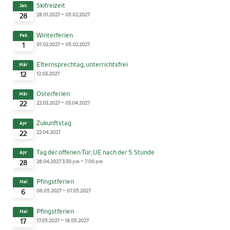
Skifreizeit
Jan
-
28.01.2027
05.02.2027
28
Winterferien
Feb
-
01.02.2027
05.02.2027
1
Elternsprechtag; unterrichtsfrei
Mär
12.03.2027
12
Osterferien
Mär
-
22.03.2027
03.04.2027
22
Zukunftstag
Apr
22.04.2027
22
Tag der offenen Tür; UE nach der 5. Stunde
Apr
-
28.04.2027
3:30 pm
7:00 pm
28
Pfingstferien
Mai
-
06.05.2027
07.05.2027
6
Pfingstferien
Mai
-
17.05.2027
18.05.2027
17