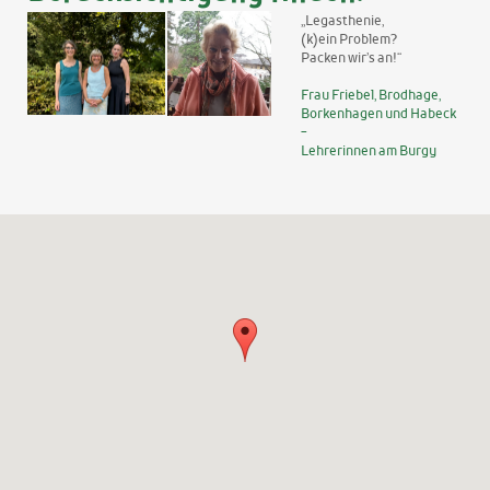
„Legasthenie,
(k)ein Problem?
Packen wir’s an!“
Frau Friebel, Brodhage,
Borkenhagen und Habeck
-
Lehrerinnen am Burgy