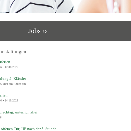
Jobs ››
anstaltungen
ferien
-
26
12.08.2026
lung 5.-Klässler
-
26
9:00 am
2:30 pm
erien
-
26
24.10.2026
prechtag; unterrichtsfrei
26
 offenen Tür; UE nach der 5. Stunde