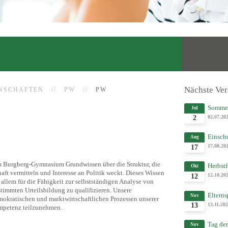
Nächste Ver
ENSCHAFTEN
PW
PW
Sommer
Jul
02.07.20
2
Einschu
Aug
17.08.20
17
 am Burgberg-Gymnasium Grundwissen über die Struktur, die
Herbstf
Okt
ft vermitteln und Interesse an Politik weckt. Dieses Wissen
12.10.20
12
 allem für die Fähigkeit zur selbstständigen Analyse von
stimmten Urteilsbildung zu qualifizieren. Unsere
Elterns
Nov
mokratischen und marktwirtschaftlichen Prozessen unserer
13.11.20
13
Kompetenz teilzunehmen.
Tag der
Nov