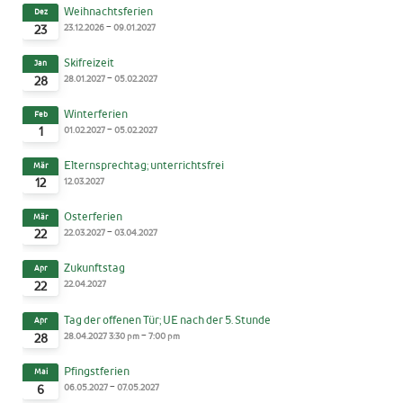
Weihnachtsferien
Dez
-
23.12.2026
09.01.2027
23
Skifreizeit
Jan
-
28.01.2027
05.02.2027
28
Winterferien
Feb
-
01.02.2027
05.02.2027
1
Elternsprechtag; unterrichtsfrei
Mär
12.03.2027
12
Osterferien
Mär
-
22.03.2027
03.04.2027
22
Zukunftstag
Apr
22.04.2027
22
Tag der offenen Tür; UE nach der 5. Stunde
Apr
-
28.04.2027
3:30 pm
7:00 pm
28
Pfingstferien
Mai
-
06.05.2027
07.05.2027
6