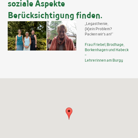
soziale Aspekte
Berücksichtigung finden.
„Legasthenie,
(k)ein Problem?
Packen wir’s an!“
Frau Friebel, Brodhage,
Borkenhagen und Habeck
-
Lehrerinnen am Burgy