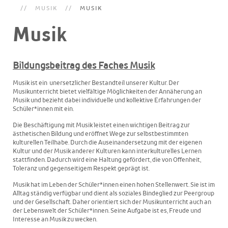
MUSIK
MUSIK
Musik
Bildungsbeitrag des Faches Musik
Musik ist ein unersetzlicher Bestandteil unserer Kultur. Der
Musikunterricht bietet vielfältige Möglichkeiten der Annäherung an
Musik und bezieht dabei individuelle und kollektive Erfahrungen der
Schüler*innen mit ein.
Die Beschäftigung mit Musik leistet einen wichtigen Beitrag zur
ästhetischen Bildung und eröffnet Wege zur selbstbestimmten
kulturellen Teilhabe. Durch die Auseinandersetzung mit der eigenen
Kultur und der Musik anderer Kulturen kann interkulturelles Lernen
stattfinden. Dadurch wird eine Haltung gefördert, die von Offenheit,
Toleranz und gegenseitigem Respekt geprägt ist.
Musik hat im Leben der Schüler*innen einen hohen Stellenwert. Sie ist im
Alltag ständig verfügbar und dient als soziales Bindeglied zur Peergroup
und der Gesellschaft. Daher orientiert sich der Musikunterricht auch an
der Lebenswelt der Schüler*innen. Seine Aufgabe ist es, Freude und
Interesse an Musik zu wecken.