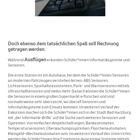
Doch ebenso dem tatsächlichen Spaß soll Rechnung
getragen werden:
Ausflügen
Während
erkunden Schüler*innen Informatiksysteme und
Sensoren.
Die erste Station ist ein Autohaus, bei dem die Schüler*innen Sensoren
an modernen Fahrzeugen verstehen lernen. ABS Sensoren,
Lichtsensoren, Spurhalteassistenten, Park- und Warnsensoren mittels
Ultraschallsensoren und vieles mehr. Danach können die Schüler*innen
die Sensoren in einem großen Supermarkt erforschen und sind
normalerweise sehr überrascht, wo überall Sensoren und
Informatiksysteme zum Einsatz kommen. Im weiteren Verlauf der
Exkursion machen sich die Schüler*innen sich in der Stadt Bad Harzburg
mit „der Informatik-Brille“ auf die Suche nach weiteren Sensoren und
Systemen. Von einfachen Ampelschaltungen, Bankautomaten,
Temperatursensoren, Überwachungssystemen, Flaschenautomaten,
Kleingeld-Wechselautomaten uvm. Im weiteren Verlauf des Unterrichts
werden die Schüler*innen ihre Ergebnisse dann einige Systeme mittels