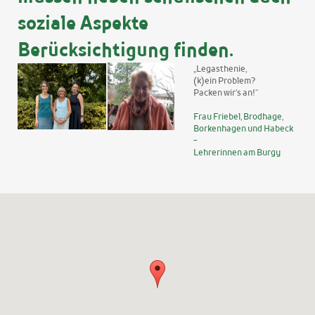
soziale Aspekte
Berücksichtigung finden.
„Legasthenie,
(k)ein Problem?
Packen wir’s an!“
Frau Friebel, Brodhage,
Borkenhagen und Habeck
-
Lehrerinnen am Burgy