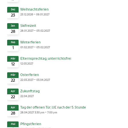
Weihnachtsferien
Dez
-
23.12.2026
09.01.2027
23
Skifreizeit
Jan
-
28.01.2027
05.02.2027
28
Winterferien
Feb
-
01.02.2027
05.02.2027
1
Elternsprechtag; unterrichtsfrei
Mär
12.03.2027
12
Osterferien
Mär
-
22.03.2027
03.04.2027
22
Zukunftstag
Apr
22.04.2027
22
Tag der offenen Tür; UE nach der 5. Stunde
Apr
-
28.04.2027
3:30 pm
7:00 pm
28
Pfingstferien
Mai