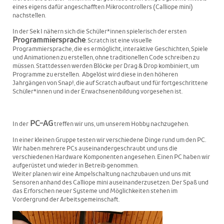
eines eigens dafür angeschafften Mikrocontrollers (Calliope mini)
nachstellen.
In der Sek I nähern sich die Schüler*innen spielerisch der ersten
Programmiersprache
: Scratch ist eine visuelle
Programmiersprache, die es ermöglicht, interaktive Geschichten, Spiele
und Animationen zu erstellen, ohne traditionellen Code schreiben zu
müssen. Stattdessen werden Blöcke per Drag & Drop kombiniert, um
Programme zu erstellen. Abgelöst wird diese in den höheren
Jahrgängen von Snap!, die auf Scratch aufbaut und für fortgeschrittene
Schüler*innen und in der Erwachsenenbildung vorgesehen ist.
PC-AG
In der
treffen wir uns, um unserem Hobby nachzugehen.
In einer kleinen Gruppe testen wir verschiedene Dinge rund um den PC.
Wir haben mehrere PCs auseinandergeschraubt und uns die
verschiedenen Hardware Komponenten angesehen. Einen PC haben wir
aufgerüstet und wieder in Betreib genommen.
Weiter planen wir eine Ampelschaltung nachzubauen und uns mit
Sensoren anhand des Calliope mini auseinanderzusetzen. Der Spaß und
das Erforschen neuer Systeme und Möglichkeiten stehen im
Vordergrund der Arbeitsgemeinschaft.