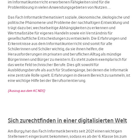
im Informatikunterricht erworbenen Fähigkeiten sind für die
Problemlösung in vielen Anwendungsgebieten von Nutzen. …
Das Fach Informatik thematisiert soziale, ökonomische, ökologische und
politische Phänomene und Probleme der nachhaltigen Entwicklung und
trägt dazu bei, wechselseitige Abhängigkeiten zu erkennen und
Wertmaßstäbe für eigenes Handeln sowie ein Verständnis für
gesellschaftliche Entscheidungen zu entwickeln. Die Erfahrungen und
Erkenntnisse aus dem Informatikunterricht sind somit für alle
Schülerinnen und Schüler wichtig, da sie ihnen helfen, die
Herausforderungen im privaten und beruflichen Alltag als mündige
Bürgerinnen und Bürger zu meistern. Es steht zudem exemplarisch für
das weite Feld technischer Berufe. Dies gilt sowohl für
Ausbildungsberufe als auch für Studiengänge, bei denen die Informatik
eine zentrale Rolle spielt. Erfahrungen in diesem Bereich zu sammeln, ist
eine wichtige Hilfe bei der Berufsorientierung.
(Auszug aus dem KC NDS)
Sich zurechtfinden in einer digitalisierten Welt
Am Burgy hat das Fach Informatik bereits seit 2021 einen wichtigen
Stellenwert eingeräumt bekommen, sodass es ab der 6. Klasse bis zum