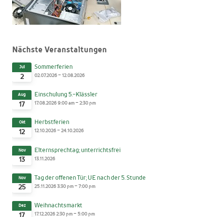
Nächste Veranstaltungen
Sommerferien
Jul
-
02.07.2026
12.08.2026
2
Einschulung 5.-Klässler
Aug
-
17.08.2026
9:00 am
2:30 pm
17
Herbstferien
Okt
-
12.10.2026
24.10.2026
12
Elternsprechtag; unterrichtsfrei
Nov
13.11.2026
13
Tag der offenen Tür; UE nach der 5. Stunde
Nov
-
25.11.2026
3:30 pm
7:00 pm
25
Weihnachtsmarkt
Dez
-
17.12.2026
2:30 pm
5:00 pm
17